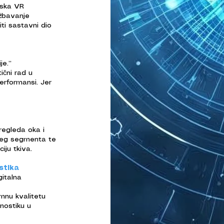
ijska VR
ežbavanje
iti sastavni dio
je.”
tični rad u
erformansi. Jer
regleda oka i
njeg segmenta te
iju tkiva.
stika
gitalna
imnu kvalitetu
gnostiku u