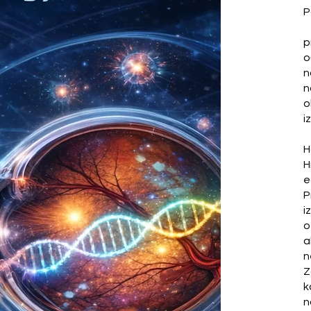
P
p
o
n
n
o
i
H
H
e
P
i
o
a
n
Z
k
n