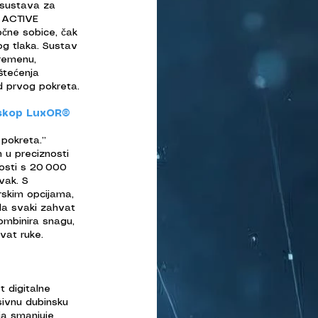
 sustava za
i ACTIVE
čne sobice, čak
og tlaka. Sustav
vremenu,
oštećenja
od prvog pokreta.
oskop LuxOR®
 pokreta.”
 u preciznosti
nosti s 20 000
vak. S
erskim opcijama,
da svaki zahvat
kombinira snagu,
hvat ruke.
t digitalne
sivnu dubinsku
ja smanjuje