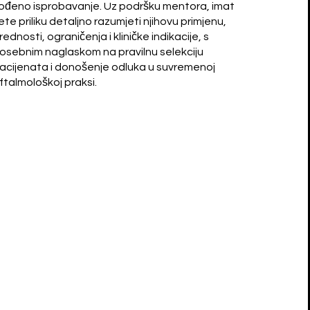
ođeno isprobavanje. Uz podršku mentora, imat
ete priliku detaljno razumjeti njihovu primjenu,
rednosti, ograničenja i kliničke indikacije, s
osebnim naglaskom na pravilnu selekciju
acijenata i donošenje odluka u suvremenoj
ftalmološkoj praksi.