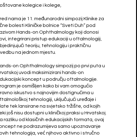
oštovane kolegice i kolege,
red nama je 11. međunarodni simpozij Klinike za
čne bolesti Kliničke bolnice “Sveti Duh” pod
azivom Hands-on Ophthalmology koji donosi
ovi, integrirani pristup edukaciji u oftalmologiji,
bjedinjujući teoriju, tehnologiju i praktičnu
zvedbu na jednom mjestu.
ands-on Ophthalmology simpozij po prvi puta u
rvatskoj uvodi maksimizirani hands-on
dukacijski koncept u području oftalmologije.
rogram je osmišljen kako bi vam omogućio
zravno iskustvo s najnovijim dostignućima u
ftalmološkoj tehnologiji, uključujući uređaje i
late tek lansirane na svjetsko tržište, od kojih
eki još nisu dostupni u kliničkoj praksi u Hrvatskoj.
a razliku od klasičnih edukacijskih formata, ovaj
oncept ne podrazumijeva samo upoznavanje
ovih tehnologija, već njihovo aktivno i stručno