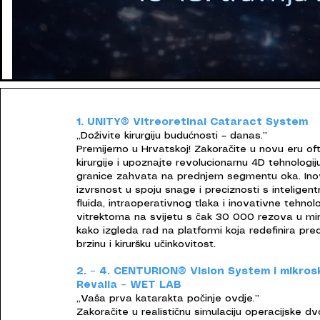
1. UNITY® Vitreoretinal Cataract System
„Doživite kirurgiju budućnosti – danas.”
Premijerno u Hrvatskoj! Zakoračite u novu eru of
kirurgije i upoznajte revolucionarnu 4D tehnologi
granice zahvata na prednjem segmentu oka. Ino
izvrsnost u spoju snage i preciznosti s intelige
fluida, intraoperativnog tlaka i inovativne tehnol
vitrektoma na svijetu s čak 30 000 rezova u minu
kako izgleda rad na platformi koja redefinira prec
brzinu i kiruršku učinkovitost.
2. – 4. CENTURION® Vision System i mikro
Revalia – WET LAB
„Vaša prva katarakta počinje ovdje.”
Zakoračite u realističnu simulaciju operacijske dv