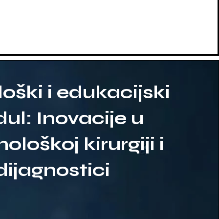
oški i edukacijski
ul: Inovacije u
ološkoj kirurgiji i
dijagnostici