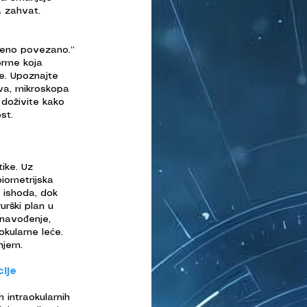
 zahvat.
šeno povezano.”
forme koja
e. Upoznajte
a, mikroskopa
doživite kako
st.
tike. Uz
iometrijska
h ishoda, dok
rški plan u
 navođenje,
okularne leće.
njem.
ije
h intraokularnih