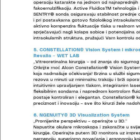
operaciju katarakte na jednom od najnaprednijih
fakoemulzifikaciju. Active FluidicsTM tehnologija 
SENTRY® sonda osiguravaju stabilnost prednje o
i pri postavkama gotovo fiziološkog intraokularn
aktivno kompenzira fluktuacije tlaka u realnom 
sprječavajući nagli kolaps sobice i potencijalna 
intraokularnih struktura, pružajući Vam kontrolu 
5. CONSTELLATION® Vision System i mikr
Revalia – WET LAB
„Vitreoretinalna kirurgija – od znanja do sigurnog
Otkrijte moć Alcon Constellation® Vision System
koja nadmašuje očekivanja! Brzina u službi sigur
rezova u minuti uz minimalnu trakciju i brži opora
intuitivnim upravljanjem tlakom, integriranim las
fleksibilnim sondama i naprednom kontrolom flui
postaje kontroliran i elegantan. Constellation® 
preciznost i inovaciju – sve što kirurzi žele nado
6. NGENUITY® 3D Visualization System
„Promijenite perspektivu – operirajte u 3D.”
Napustite okulare mikroskopa i zakoračite u svije
kirurgije. Operirajte putem 3D monitora uz impre
percepciju, superiorno povećanje i ergonomiju ko