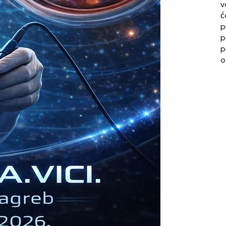
v
ć
p
p
p
o