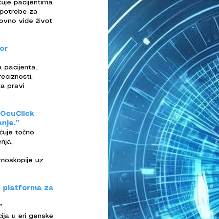
ćuje pacijentima
 potrebe za
ovno vide život
tor
a pacijenta.
eciznosti,
za pravi
 OcuClick
nje.”
ćuje točno
nja,
lmoskopije uz
R platforma za
”
ija u eri genske