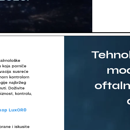
Tehnol
talmološke
mod
ju koja pomiče
vacija susreće
ntnom kontrolom
oftalm
ogije najbržeg
ti. Doživite
iznost, kontrolu,
skop LuxOR®
orane i iskusite