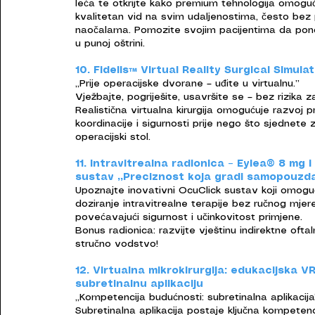
leća te otkrijte kako premium tehnologija omogu
kvalitetan vid na svim udaljenostima, često bez
naočalama. Pomozite svojim pacijentima da pon
u punoj oštrini.
10. Fidelis™ Virtual Reality Surgical Simula
„Prije operacijske dvorane – uđite u virtualnu.”
Vježbajte, pogriješite, usavršite se – bez rizika z
Realistična virtualna kirurgija omogućuje razvoj pr
koordinacije i sigurnosti prije nego što sjednete 
operacijski stol.
11. Intravitrealna radionica – Eylea® 8 mg i
sustav „„Preciznost koja gradi samopouzda
Upoznajte inovativni OcuClick sustav koji omogu
doziranje intravitrealne terapije bez ručnog mjere
povećavajući sigurnost i učinkovitost primjene.
Bonus radionica: razvijte vještinu indirektne ofta
stručno vodstvo!
12. Virtualna mikrokirurgija: edukacijska V
subretinalnu aplikaciju
„Kompetencija budućnosti: subretinalna aplikacija
Subretinalna aplikacija postaje ključna kompetenc