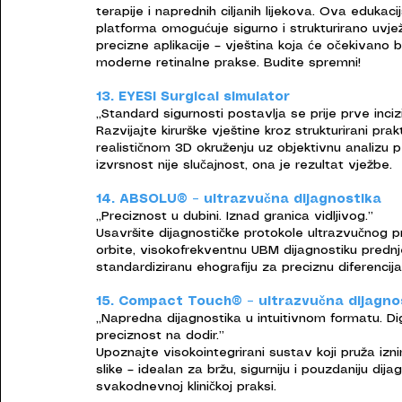
terapije i naprednih ciljanih lijekova. Ova edukac
platforma omogućuje sigurno i strukturirano uvj
precizne aplikacije – vještina koja će očekivano b
moderne retinalne prakse. Budite spremni!
13. EYESI Surgical simulator
„Standard sigurnosti postavlja se prije prve incizi
Razvijajte kirurške vještine kroz strukturirani prak
realističnom 3D okruženju uz objektivnu analizu p
izvrsnost nije slučajnost, ona je rezultat vježbe.
14. ABSOLU® – ultrazvučna dijagnostika
„Preciznost u dubini. Iznad granica vidljivog.”
Usavršite dijagnostičke protokole ultrazvučnog p
orbite, visokofrekventnu UBM dijagnostiku pred
standardiziranu ehografiju za preciznu diferencijac
15. Compact Touch® – ultrazvučna dijagno
„Napredna dijagnostika u intuitivnom formatu. Di
preciznost na dodir.”
Upoznajte visokointegrirani sustav koji pruža izn
slike – idealan za bržu, sigurniju i pouzdaniju dija
svakodnevnoj kliničkoj praksi.