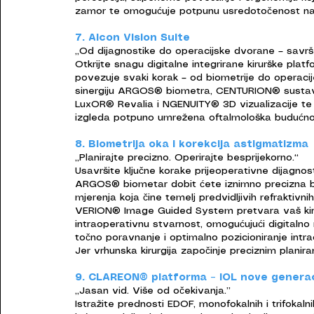
zamor te omogućuje potpunu usredotočenost na
7. Alcon Vision Suite
„Od dijagnostike do operacijske dvorane – savr
Otkrijte snagu digitalne integrirane kirurške plat
povezuje svaki korak – od biometrije do operacij
sinergiju ARGOS® biometra, CENTURION® sustav
LuxOR® Revalia i NGENUITY® 3D vizualizacije te 
izgleda potpuno umrežena oftalmološka budućno
8. Biometrija oka i korekcija astigmatizma
„Planirajte precizno. Operirajte besprijekorno.“
Usavršite ključne korake prijeoperativne dijagnos
ARGOS® biometar dobit ćete iznimno precizna b
mjerenja koja čine temelj predvidljivih refraktivni
VERION® Image Guided System pretvara vaš kiru
intraoperativnu stvarnost, omogućujući digitalno
točno poravnanje i optimalno pozicioniranje intra
Jer vrhunska kirurgija započinje preciznim planira
9. CLAREON® platforma – IOL nove generac
„Jasan vid. Više od očekivanja.”
Istražite prednosti EDOF, monofokalnih i trifokalni